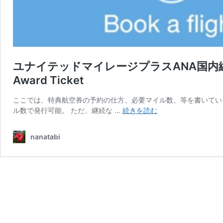
ユナイテッドマイレージプラスANA国内線特典
Award Ticket
ここでは、特典航空券の予約の仕方、必要マイル数、等を書いていき
ユ
ル数で発行可能。 ただ、継続な …
続きを読む
ナ
イ
nanatabi
テ
ッ
ド
マ
イ
レ
ー
ジ