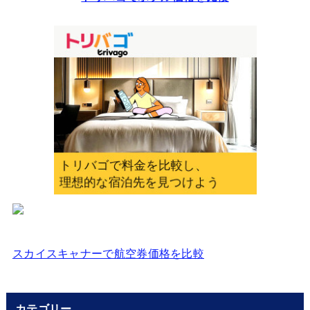
ス
を
入
力
し
て
く
だ
さ
い
スカイスキャナーで航空券価格を比較
カテゴリー