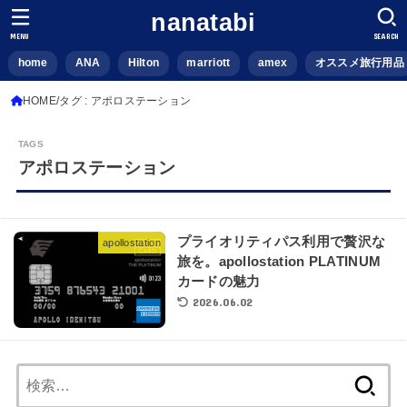
nanatabi
MENU
SEARCH
home
ANA
Hilton
marriott
amex
オススメ旅行用品
HOME
タグ : アポロステーション
アポロステーション
プライオリティパス利用で贅沢な
apollostation
旅を。apollostation PLATINUM
カードの魅力
2026.06.02
検
索: