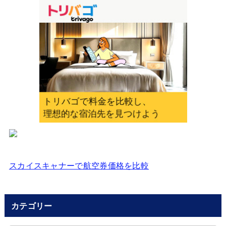
入
力
し
て
く
だ
さ
い
スカイスキャナーで航空券価格を比較
カテゴリー