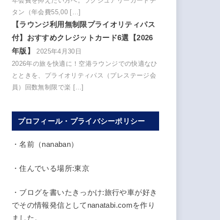
年会費を抑えたい方へ。ラグジュアリーカードチ
タン（年会費55,00 […]
【ラウンジ利用無制限プライオリティパス
付】おすすめクレジットカード6選【2026
年版】
2025年4月30日
2026年の旅を快適に！空港ラウンジでの快適なひ
とときを、プライオリティパス（プレステージ会
員）回数無制限で楽 […]
プロフィール・プライバシーポリシー
・名前（nanaban）
・住んでいる場所:東京
・ブログを書いたきっかけ:旅行や車が好き
でその情報発信としてnanatabi.comを作り
ました。