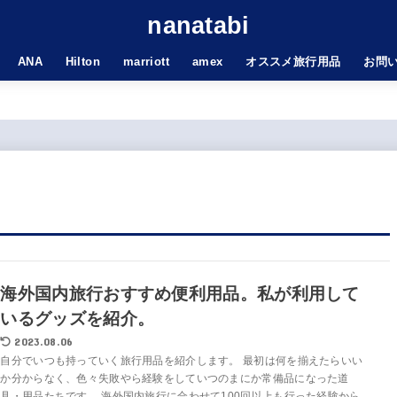
nanatabi
ANA
Hilton
marriott
amex
オススメ旅行用品
お問
海外国内旅行おすすめ便利用品。私が利用して
いるグッズを紹介。
2023.08.06
自分でいつも持っていく旅行用品を紹介します。 最初は何を揃えたらいい
か分からなく、色々失敗やら経験をしていつのまにか常備品になった道
具・用品たちです。 海外国内旅行に合わせて100回以上も行った経験から