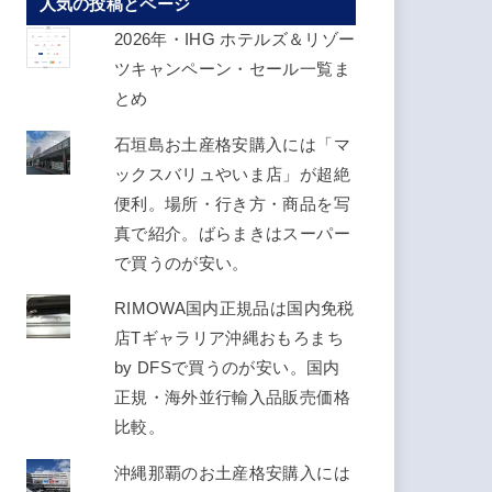
人気の投稿とページ
ス
を
2026年・IHG ホテルズ＆リゾー
入
ツキャンペーン・セール一覧ま
力
とめ
し
石垣島お土産格安購入には「マ
て
ックスバリュやいま店」が超絶
く
便利。場所・行き方・商品を写
だ
真で紹介。ばらまきはスーパー
さ
で買うのが安い。
い
RIMOWA国内正規品は国内免税
店Tギャラリア沖縄おもろまち
by DFSで買うのが安い。国内
正規・海外並行輸入品販売価格
比較。
沖縄那覇のお土産格安購入には