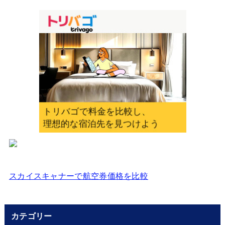
を
入
力
し
て
く
だ
さ
い
スカイスキャナーで航空券価格を比較
カテゴリー