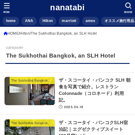
nanatabi
MENU
SEARCH
home
ANA
Hilton
marriott
amex
オススメ旅行用品
HOME
Hilton
The Sukhothai Bangkok, an SLH Hotel
The Sukhothai Bangkok, an SLH Hotel
ザ・スコータイ・バンコク SLH 朝
The Sukhothai Bangkok, an SLH Hotel
食を写真で紹介。レストラン
Colonnade（コロネード）利用
記。
2025.06.18
ザ・スコータイ・バンコクSLH宿
The Sukhothai Bangkok, an SLH Hotel
泊記｜エグゼクティブスイート