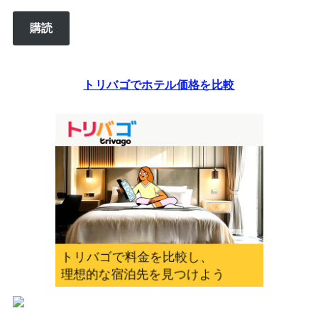
ル
購読
ア
ド
レ
トリバゴでホテル価格を比較
ス
を
入
力
し
て
く
だ
さ
い