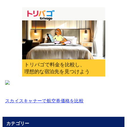
を
入
力
し
て
く
だ
さ
い
スカイスキャナーで航空券価格を比較
カテゴリー