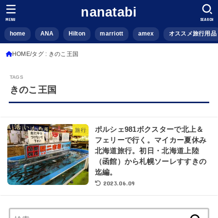
nanatabi
MENU
SEARCH
home
ANA
Hilton
marriott
amex
オススメ旅行用品
HOME
タグ : きのこ王国
きのこ王国
ポルシェ981ボクスターで北上＆
旅行
フェリーで行く。マイカー夏休み
北海道旅行。初日・北海道上陸
（函館）から札幌ソーレすすきの
迄編。
2023.06.09
検