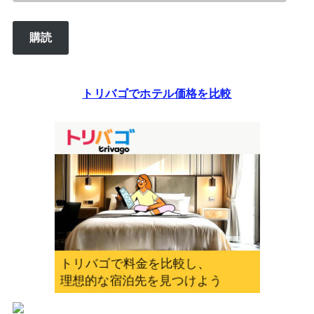
ー
ル
購読
ア
ド
レ
トリバゴでホテル価格を比較
ス
を
入
力
し
て
く
だ
さ
い