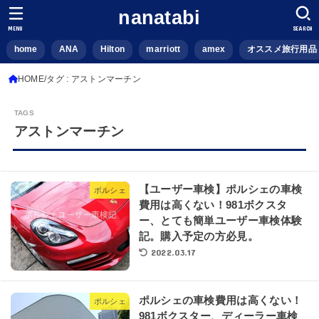
nanatabi
MENU
SEARCH
home
ANA
Hilton
marriott
amex
オススメ旅行用品
HOME
タグ : アストンマーチン
アストンマーチン
【ユーザー車検】ポルシェの車検
ポルシェ
費用は高くない！981ボクスタ
ー、とても簡単ユーザー車検体験
記。購入予定の方必見。
2022.03.17
ポルシェの車検費用は高くない！
ポルシェ
981ボクスター、ディーラー車検