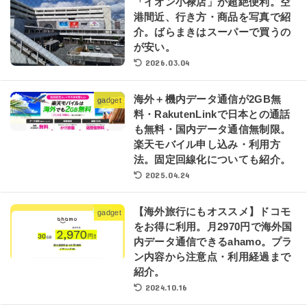
「イオン小禄店」が超絶便利。空
港間近、行き方・商品を写真で紹
介。ばらまきはスーパーで買うの
が安い。
2026.03.04
海外＋機内データ通信が2GB無
gadget
料・RakutenLinkで日本との通話
も無料・国内データ通信無制限。
楽天モバイル申し込み・利用方
法。固定回線化についても紹介。
2025.04.24
【海外旅行にもオススメ】ドコモ
gadget
をお得に利用。月2970円で海外国
内データ通信できるahamo。プラ
ン内容から注意点・利用経過まで
紹介。
2024.10.16