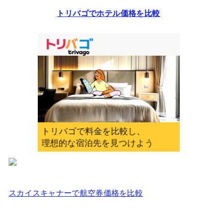
レ
トリバゴでホテル価格を比較
ス
を
入
力
し
て
く
だ
さ
い
スカイスキャナーで航空券価格を比較