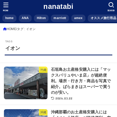
nanatabi
MENU
SEARCH
home
ANA
Hilton
marriott
amex
オススメ旅行用品
HOME
タグ : イオン
イオン
石垣島お土産格安購入には「マッ
沖縄
クスバリュやいま店」が超絶便
利。場所・行き方・商品を写真で
紹介。ばらまきはスーパーで買う
のが安い。
2026.03.22
沖縄那覇のお土産格安購入には
沖縄