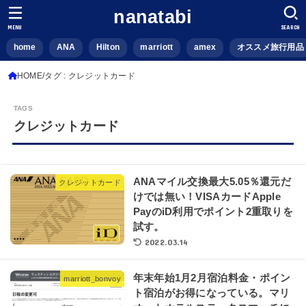
nanatabi
MENU
SEARCH
home
ANA
Hilton
marriott
amex
オススメ旅行用品
HOME
タグ : クレジットカード
クレジットカード
ANAマイル交換最大5.05％還元だ
クレジットカード
けでは無い！VISAカードApple
PayのiD利用でポイント2重取りを
試す。
2022.03.14
年末年始1月2月宿泊料金・ポイン
marriott_bonvoy
ト宿泊がお得になっている。マリ