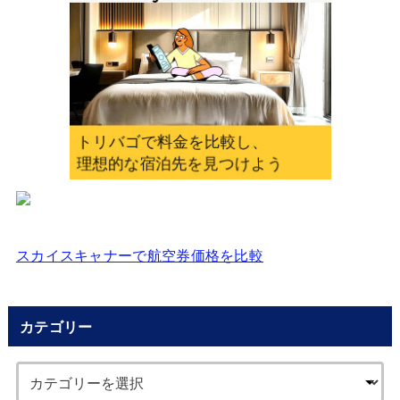
力
し
て
く
だ
さ
い
スカイスキャナーで航空券価格を比較
カテゴリー