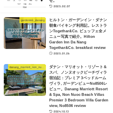
せ。
2025.02.07
ヒルトン・ガーデンイン・ダナン
gardeninn_danang
朝食バイキング利用記。レストラ
ンTogethar&Co. ビュッフェ全メ
ニュー写真で紹介。Hilton
Garden Inn Da Nang
Togethar&Co. breakfast review
2025.01.26
ダナン・マリオット・リゾート＆
danang_marriott_non_nuoc_neach_villas
スパ、ノンヌオックビーチヴィラ
宿泊記：プレミア 3ベッドルーム
ヴィラ, ガーデンビューNo8506レ
ビュー。Danang Marriott Resort
& Spa, Non Nuoc Beach Villas
Premier 3 Bedroom Villa Garden
view, No8506 review
2024.10.13