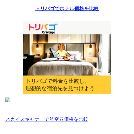
レ
トリバゴでホテル価格を比較
ス
を
入
力
し
て
く
だ
さ
い
スカイスキャナーで航空券価格を比較