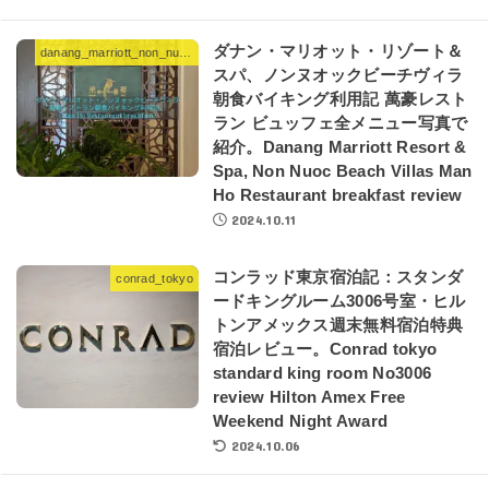
ダナン・マリオット・リゾート＆
danang_marriott_non_nuoc_neach_villas
スパ、ノンヌオックビーチヴィラ
朝食バイキング利用記 萬豪レスト
ラン ビュッフェ全メニュー写真で
紹介。Danang Marriott Resort &
Spa, Non Nuoc Beach Villas Man
Ho Restaurant breakfast review
2024.10.11
コンラッド東京宿泊記：スタンダ
conrad_tokyo
ードキングルーム3006号室・ヒル
トンアメックス週末無料宿泊特典
宿泊レビュー。Conrad tokyo
standard king room No3006
review Hilton Amex Free
Weekend Night Award
2024.10.06