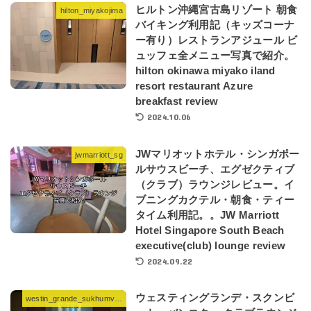
ヒルトン沖縄宮古島リゾート 朝食
hilton_miyakojima
バイキング利用記（キッズコーナ
ー有り）レストランアジュール ビ
ュッフェ全メニュー写真で紹介。
hilton okinawa miyako iland
resort restaurant Azure
breakfast review
2024.10.06
JWマリオットホテル・シンガポー
jwmarriott_sg
ルサウスビーチ、エグゼクティブ
（クラブ）ラウンジレビュー。イ
ブニングカクテル・朝食・ティー
タイム利用記。。JW Marriott
Hotel Singapore South Beach
executive(club) lounge review
2024.09.22
ウェスティングランデ・スクンビ
westin_grande_sukhumvit_bangkok