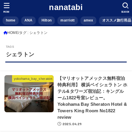
nanatabi
MENU
SEARCH
home
ANA
Hilton
marriott
amex
オススメ旅行用品
HOME
タグ : シェラトン
シェラトン
【マリオットアメックス無料宿泊
yokohama_bay_sheraton
特典利用】 横浜ベイシェラトン ホ
テル&タワーズ宿泊記：キングル
ーム1822号室レビュー。
Yokohama Bay Sheraton Hotel &
Towers King Room No1822
review
2025.04.29