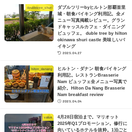
ダブルツリーbyヒルトン那覇首里
doubletree_shuri
城・朝食バイキング利用記。全メ
ニュー写真掲載レビュー。グラン
ドキャッスルカフェ・ダイニング
ビュッフェ。 duble tree by hilton
okinawa shuri castle 美味しいバ
イキング
2025.04.27
ヒルトン・ダナン 朝食バイキング
hilton_danang
利用記。レストランBrasserie
Nam ビュッフェ全メニュー写真で
紹介。Hilton Da Nang Brasserie
Nam breakfast review
2025.04.04
4月28日宿泊まで。マリオット
value
2025年Q1プロモーション。修行に
向いているホテルを抜粋。1泊ごと