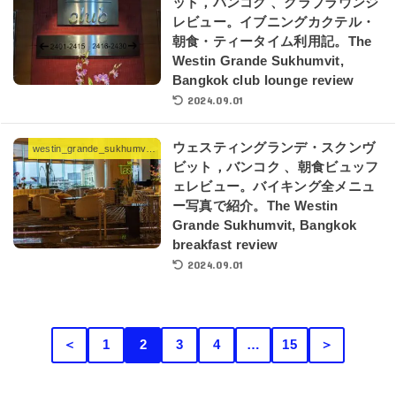
ット，バンコク 、クラブラウンジ
レビュー。イブニングカクテル・
朝食・ティータイム利用記。The
Westin Grande Sukhumvit,
Bangkok club lounge review
2024.09.01
ウェスティングランデ・スクンヴ
westin_grande_sukhumvit_bangkok
ビット，バンコク 、朝食ビュッフ
ェレビュー。バイキング全メニュ
ー写真で紹介。The Westin
Grande Sukhumvit, Bangkok
breakfast review
2024.09.01
＜
1
2
3
4
…
15
＞