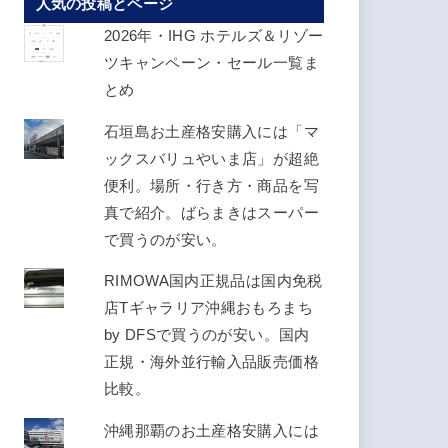
人気の投稿とページ
ス
を
2026年・IHG ホテルズ＆リゾー
入
ツキャンペーン・セール一覧ま
力
とめ
し
石垣島お土産格安購入には「マ
て
ックスバリュやいま店」が超絶
く
便利。場所・行き方・商品を写
だ
真で紹介。ばらまきはスーパー
さ
で買うのが安い。
い
RIMOWA国内正規品は国内免税
店Tギャラリア沖縄おもろまち
by DFSで買うのが安い。国内
正規・海外並行輸入品販売価格
比較。
沖縄那覇のお土産格安購入には