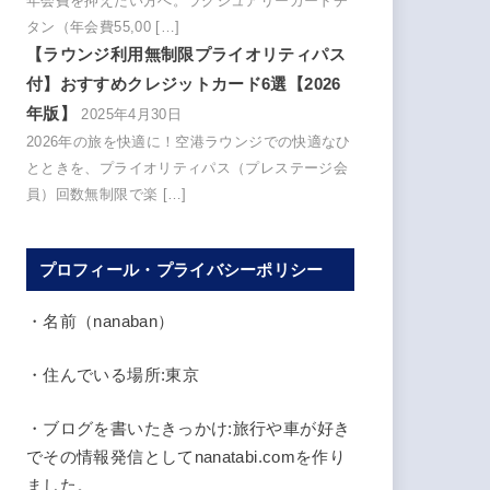
年会費を抑えたい方へ。ラグジュアリーカードチ
タン（年会費55,00 […]
【ラウンジ利用無制限プライオリティパス
付】おすすめクレジットカード6選【2026
年版】
2025年4月30日
2026年の旅を快適に！空港ラウンジでの快適なひ
とときを、プライオリティパス（プレステージ会
員）回数無制限で楽 […]
プロフィール・プライバシーポリシー
・名前（nanaban）
・住んでいる場所:東京
・ブログを書いたきっかけ:旅行や車が好き
でその情報発信としてnanatabi.comを作り
ました。