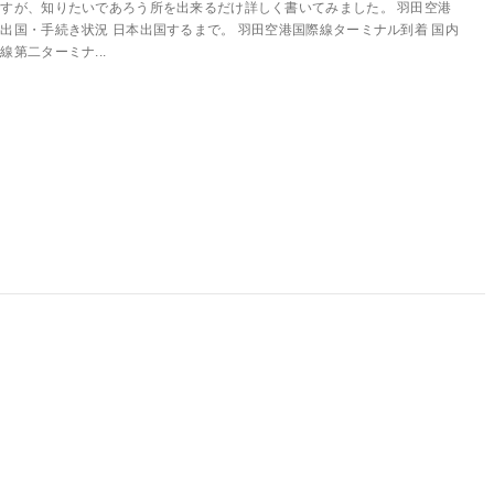
すが、知りたいであろう所を出来るだけ詳しく書いてみました。 羽田空港
出国・手続き状況 日本出国するまで。 羽田空港国際線ターミナル到着 国内
線第二ターミナ...