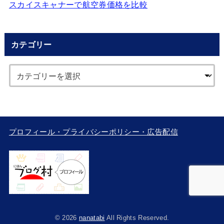
スカイスキャナーで航空券価格を比較
カテゴリー
プロフィール・プライバシーポリシー・広告配信
© 2026
nanatabi
All Rights Reserved.