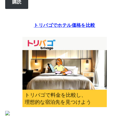
購読
ア
ド
レ
トリバゴでホテル価格を比較
ス
を
入
力
し
て
く
だ
さ
い