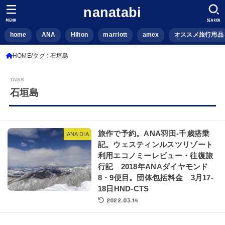
nanatabi
MENU
SEARCH
home
ANA
Hilton
marriott
amex
オススメ旅行用品
HOME
タグ : 石垣島
石垣島
旅作で予約。ANA羽田-千歳搭乗
ANA DIA
記。ウェスティンルスツリゾート
利用エコノミーレビュー・往復旅
行記 2018年ANAダイヤモンド
8・9便目。団体包括料金 3月17-
18日HND-CTS
2022.03.14