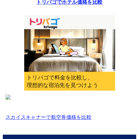
トリバゴでホテル価格を比較
ス
を
入
力
し
て
く
だ
さ
い
スカイスキャナーで航空券価格を比較