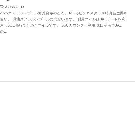
2022.04.15
ANAクアラルンプール海外発券のため、JALのビジネスクラス特典航空券を
使い、 現地クアラルンプールに向かいます。 利用マイルはJALカードを利
用しJGC修行で貯めたマイルです。 JGCカウンター利用 成田空港でJAL
の...