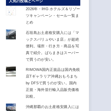
人気の投稿とページ
ス
を
2026年・IHG ホテルズ＆リゾー
入
ツキャンペーン・セール一覧ま
力
とめ
し
石垣島お土産格安購入には「マ
て
ックスバリュやいま店」が超絶
く
便利。場所・行き方・商品を写
だ
真で紹介。ばらまきはスーパー
さ
で買うのが安い。
い
RIMOWA国内正規品は国内免税
店Tギャラリア沖縄おもろまち
by DFSで買うのが安い。国内
正規・海外並行輸入品販売価格
比較。
沖縄那覇のお土産格安購入には