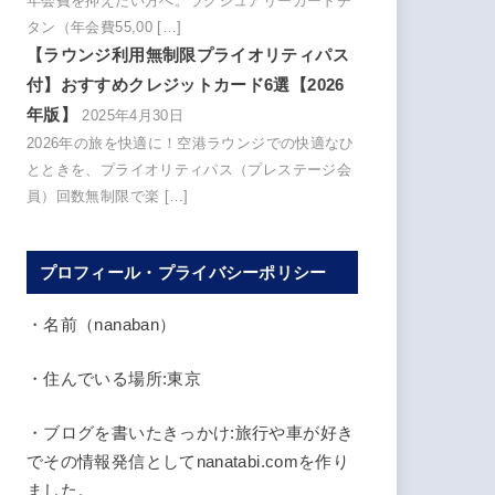
年会費を抑えたい方へ。ラグジュアリーカードチ
タン（年会費55,00 […]
【ラウンジ利用無制限プライオリティパス
付】おすすめクレジットカード6選【2026
年版】
2025年4月30日
2026年の旅を快適に！空港ラウンジでの快適なひ
とときを、プライオリティパス（プレステージ会
員）回数無制限で楽 […]
プロフィール・プライバシーポリシー
・名前（nanaban）
・住んでいる場所:東京
・ブログを書いたきっかけ:旅行や車が好き
でその情報発信としてnanatabi.comを作り
ました。