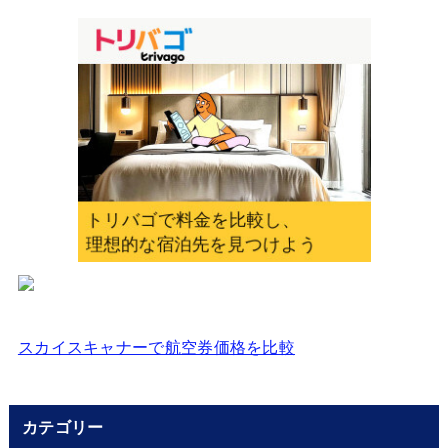
を
入
力
し
て
く
だ
さ
い
スカイスキャナーで航空券価格を比較
カテゴリー