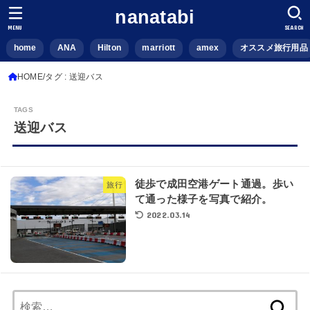
nanatabi
MENU
SEARCH
home
ANA
Hilton
marriott
amex
オススメ旅行用品
HOME
タグ : 送迎バス
送迎バス
徒歩で成田空港ゲート通過。歩い
旅行
て通った様子を写真で紹介。
2022.03.14
検