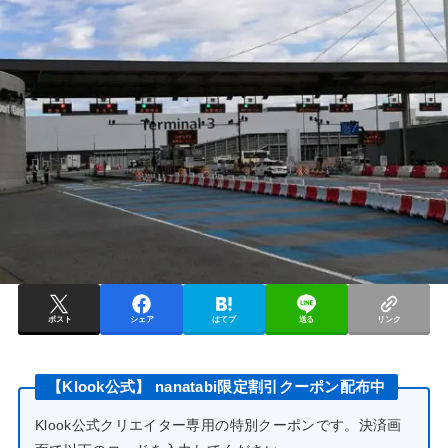
ポスト
シェア
はてブ
送る
リンク
【Klook公式】 nanatabi限定割引クーポン配布中
Klook公式クリエイター専用の特別クーポンです。決済画