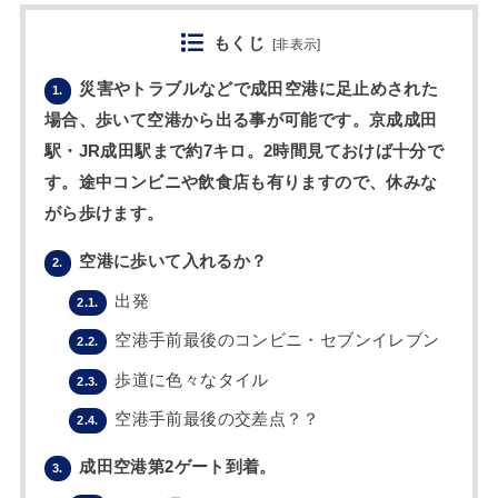
もくじ
[
非表示
]
災害やトラブルなどで成田空港に足止めされた
1.
場合、歩いて空港から出る事が可能です。京成成田
駅・JR成田駅まで約7キロ。2時間見ておけば十分で
す。途中コンビニや飲食店も有りますので、休みな
がら歩けます。
空港に歩いて入れるか？
2.
出発
2.1.
空港手前最後のコンビニ・セブンイレブン
2.2.
歩道に色々なタイル
2.3.
空港手前最後の交差点？？
2.4.
成田空港第2ゲート到着。
3.