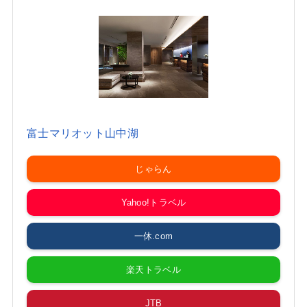
富士マリオット山中湖
じゃらん
Yahoo!トラベル
一休.com
楽天トラベル
JTB