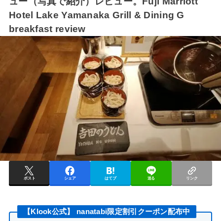
ュー（写真で紹介）レビュー。Fuji Marriott
Hotel Lake Yamanaka Grill & Dining G
breakfast review
ポスト
シェア
はてブ
送る
リンク
【Klook公式】 nanatabi限定割引クーポン配布中