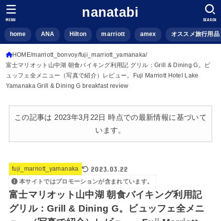
nanatabi
MENU
SEARCH
home
ANA
Hilton
marriott
amex
オススメ旅行用品
HOME
marriott_bonvoy
fuji_marriott_yamanaka
富士マリオット山中湖 朝食バイキング利用記 グリル：Grill & Dining G。ビ
ュッフェ全メニュー（写真で紹介）レビュー。Fuji Marriott Hotel Lake
Yamanaka Grill & Dining G breakfast review
この記事は 2023年3月22日 時点での最新情報に基づいて
います。
2023.03.22
fuji_marriott_yamanaka
本サイトではプロモーションが含まれています。
富士マリオット山中湖 朝食バイキング利用記
グリル：Grill & Dining G。ビュッフェ全メニ