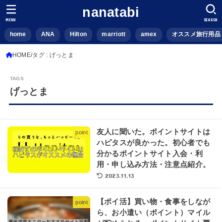
nanatabi
MENU
SEARCH
home
ANA
Hilton
marriott
amex
オススメ旅行用品
HOME
タグ : げっとま
げっとま
友人に聞いた。ポイントサイトは
point
ハピタスが良かった。初心者でも
分かるポイントサイト入会・利
用・申し込み方法・注意点紹介。
2023.11.13
【ポイ活】買い物・食事をしなが
point
ら、お小遣い（ポイント）マイル