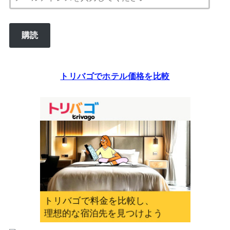
ー
ル
購読
ア
ド
レ
トリバゴでホテル価格を比較
ス
を
入
力
し
て
く
だ
さ
い