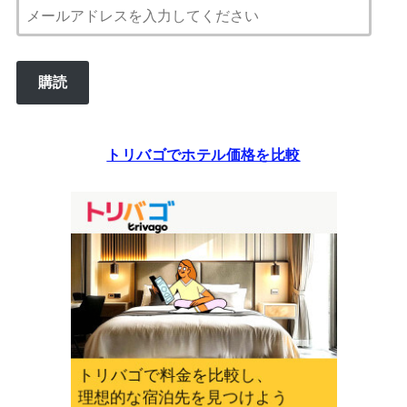
メ
ー
ル
購読
ア
ド
レ
トリバゴでホテル価格を比較
ス
を
入
力
し
て
く
だ
さ
い