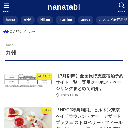
nanatabi
MENU
SEARCH
home
ANA
Hilton
marriott
amex
オススメ旅行用品
HOME
タグ : 九州
九州
【7月以降】全国旅行支援宿泊予約
ANA DIA
サイト一覧。専用クーポン・ペー
ジリンクまとめて紹介。
2023.12.15
「HPCJ特典利用」ヒルトン東京
Hilton
ベイ「ラウンジ・オー」デザート
ブッフェ ストロベリー・フィール