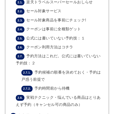
楽天トラベルスーパーセールおしらせ
2.1.
セール対象サービス
2.2.
セール対象商品を事前にチェック!
2.3.
クーポンは事前に全種類ゲット
2.4.
公式には書いていない予約技：１
2.5.
クーポン利用方法はコチラ
2.6.
予約方法はこれだ。公式には書いていない
2.7.
予約技：２
予約候補の順番を決めておく・予約は
2.7.1.
戸惑う前提で
予約時間前から待機
2.7.2.
実戦テクニック・悩んでいる商品はとりあ
2.8.
えず予約（キャンセル可の商品のみ）