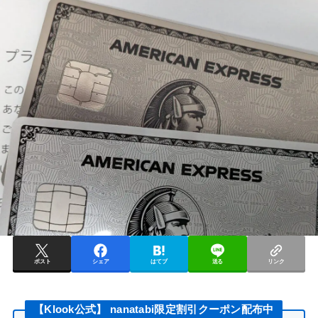
ポスト
シェア
はてブ
送る
リンク
【Klook公式】 nanatabi限定割引クーポン配布中