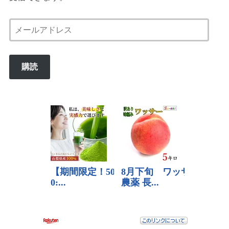
メ
ー
ル
購読
ア
ド
レ
ス