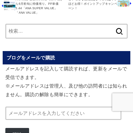
ら6月初旬に特価有り。PP単価
ほどお得！ポイントアップキャンペ
5.44「ANA SUPER VALUE」
ーン！
「ANA VALUE」
検
索:
ブログをメールで購読
メールアドレスを記入して購読すれば、更新をメールで
受信できます。
※メールアドレスは管理人、及び他の訪問者には知られ
ません。購読の解除も簡単にできます。
メ
ー
ル