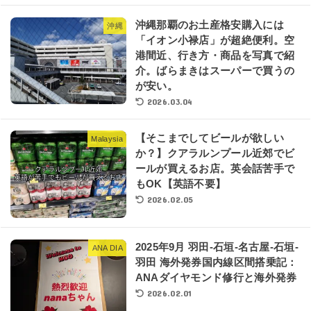
沖縄那覇のお土産格安購入には
沖縄
「イオン小禄店」が超絶便利。空
港間近、行き方・商品を写真で紹
介。ばらまきはスーパーで買うの
が安い。
2026.03.04
【そこまでしてビールが欲しい
Malaysia
か？】クアラルンプール近郊でビ
ールが買えるお店。英会話苦手で
もOK【英語不要】
2026.02.05
2025年9月 羽田-石垣-名古屋-石垣-
ANA DIA
羽田 海外発券国内線区間搭乗記：
ANAダイヤモンド修行と海外発券
2026.02.01