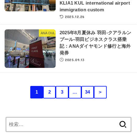
KLIA1 KUL international airport
immigration custom
2025.12.26
2025年8月夏休み 羽田-クアラルン
ANA DIA
プール-羽田ビジネスクラス搭乗
記：ANAダイヤモンド修行と海外
発券
2025.09.13
1
2
3
…
34
＞
検
索: