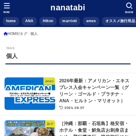
nanatabi
MENU
SEARCH
home
ANA
Hilton
marriott
amex
オススメ旅行用品
HOME
タグ : 個人
個人
2026年最新：アメリカン・エキス
amex
プレス入会キャンペーン一覧（グ
リーン・ゴールド・プラチナ・
ANA・ヒルトン・マリオット）
2026.08.07
［沖縄：那覇・石垣島】格安宿・
旅行
ホテル・食堂・鮮魚店お刺身店ま