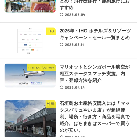
とめ：飛行機修行・節約旅行にお
すすめ
2026.06.04
2026年・IHG ホテルズ＆リゾーツ
IHG
キャンペーン・セール一覧まとめ
2026.05.14
マリオットとシンガポール航空が
marriott_bonvoy
相互ステータスマッチ実施。内
容・登録方法を紹介
2026.04.24
石垣島お土産格安購入には「マッ
沖縄
クスバリュやいま店」が超絶便
利。場所・行き方・商品を写真で
紹介。ばらまきはスーパーで買う
のが安い。