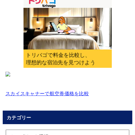
入
力
し
て
く
だ
さ
い
スカイスキャナーで航空券価格を比較
カテゴリー