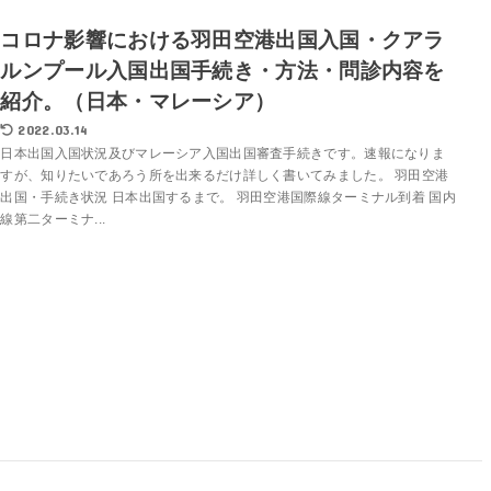
コロナ影響における羽田空港出国入国・クアラ
ルンプール入国出国手続き・方法・問診内容を
紹介。（日本・マレーシア）
2022.03.14
日本出国入国状況及びマレーシア入国出国審査手続きです。速報になりま
すが、知りたいであろう所を出来るだけ詳しく書いてみました。 羽田空港
出国・手続き状況 日本出国するまで。 羽田空港国際線ターミナル到着 国内
線第二ターミナ...