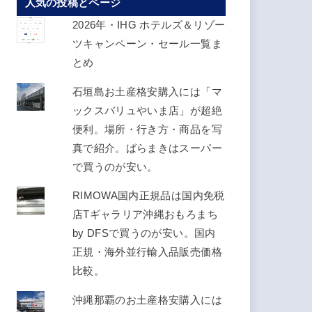
人気の投稿とページ
ス
を
2026年・IHG ホテルズ＆リゾー
入
ツキャンペーン・セール一覧ま
力
とめ
し
石垣島お土産格安購入には「マ
て
ックスバリュやいま店」が超絶
く
便利。場所・行き方・商品を写
だ
真で紹介。ばらまきはスーパー
さ
で買うのが安い。
い
RIMOWA国内正規品は国内免税
店Tギャラリア沖縄おもろまち
by DFSで買うのが安い。国内
正規・海外並行輸入品販売価格
比較。
沖縄那覇のお土産格安購入には