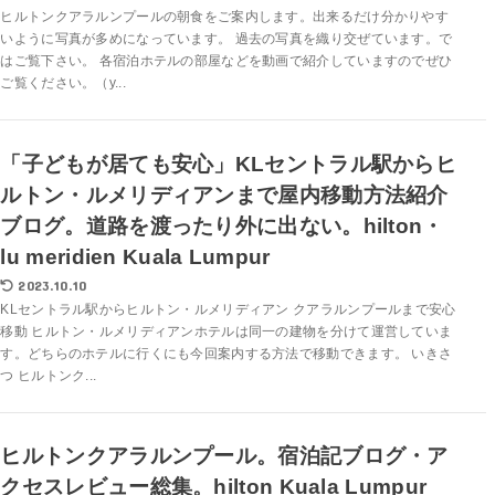
ヒルトンクアラルンプールの朝食をご案内します。出来るだけ分かりやす
いように写真が多めになっています。 過去の写真を織り交ぜています。で
はご覧下さい。 各宿泊ホテルの部屋などを動画で紹介していますのでぜひ
ご覧ください。（y...
「子どもが居ても安心」KLセントラル駅からヒ
ルトン・ルメリディアンまで屋内移動方法紹介
ブログ。道路を渡ったり外に出ない。hilton・
lu meridien Kuala Lumpur
2023.10.10
KLセントラル駅からヒルトン・ルメリディアン クアラルンプールまで安心
移動 ヒルトン・ルメリディアンホテルは同一の建物を分けて運営していま
す。どちらのホテルに行くにも今回案内する方法で移動できます。 いきさ
つ ヒルトンク...
ヒルトンクアラルンプール。宿泊記ブログ・ア
クセスレビュー総集。hilton Kuala Lumpur