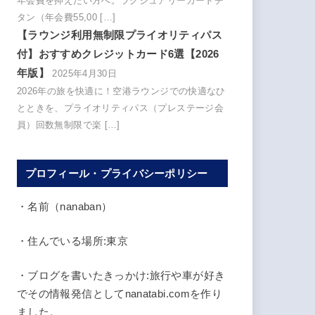
年会費を抑えたい方へ。ラグジュアリーカードチ
タン（年会費55,00 […]
【ラウンジ利用無制限プライオリティパス
付】おすすめクレジットカード6選【2026
年版】
2025年4月30日
2026年の旅を快適に！空港ラウンジでの快適なひ
とときを、プライオリティパス（プレステージ会
員）回数無制限で楽 […]
プロフィール・プライバシーポリシー
・名前（nanaban）
・住んでいる場所:東京
・ブログを書いたきっかけ:旅行や車が好き
でその情報発信としてnanatabi.comを作り
ました。