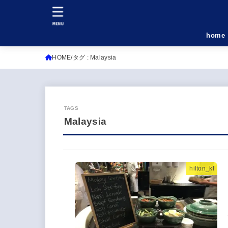
MENU
home
HOME
タグ : Malaysia
Malaysia
hilton_kl