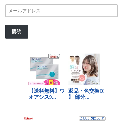
メ
ー
ル
購読
ア
ド
レ
ス