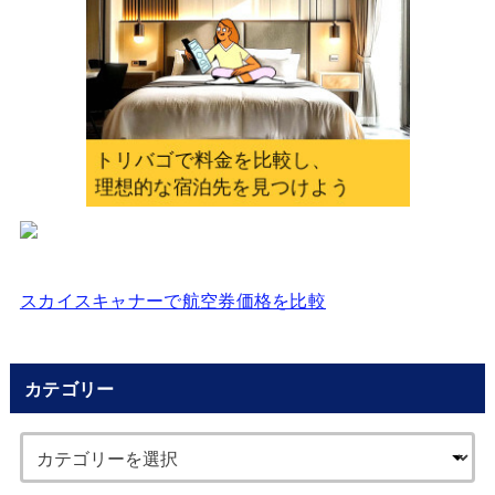
力
し
て
く
だ
さ
い
スカイスキャナーで航空券価格を比較
カテゴリー