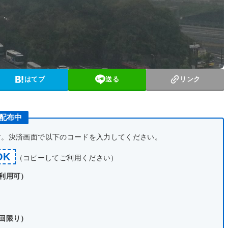
はてブ
送る
リンク
ン配布中
です。決済画面で以下のコードを入力してください。
OK
（コピーしてご利用ください）
で利用可）
1回限り）