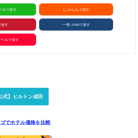
ベル
じゃらん
一休.com
ラベル
公式】ヒルトン成田
バゴでホテル価格を比較