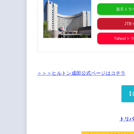
楽天トラ
JTB
Yahoo!ト
＞＞＞ヒルトン成田公式ページはコチラ
【
トリ