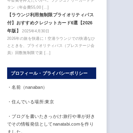
年会費を抑えたい方へ。ラグジュアリーカードチ
タン（年会費55,00 […]
【ラウンジ利用無制限プライオリティパス
付】おすすめクレジットカード6選【2026
年版】
2025年4月30日
2026年の旅を快適に！空港ラウンジでの快適なひ
とときを、プライオリティパス（プレステージ会
員）回数無制限で楽 […]
プロフィール・プライバシーポリシー
・名前（nanaban）
・住んでいる場所:東京
・ブログを書いたきっかけ:旅行や車が好き
でその情報発信としてnanatabi.comを作り
ました。