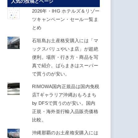
人気の投稿とページ
ス
を
2026年・IHG ホテルズ＆リゾー
入
ツキャンペーン・セール一覧ま
力
とめ
し
石垣島お土産格安購入には「マ
て
ックスバリュやいま店」が超絶
く
便利。場所・行き方・商品を写
だ
真で紹介。ばらまきはスーパー
さ
で買うのが安い。
い
RIMOWA国内正規品は国内免税
店Tギャラリア沖縄おもろまち
by DFSで買うのが安い。国内
正規・海外並行輸入品販売価格
比較。
沖縄那覇のお土産格安購入には