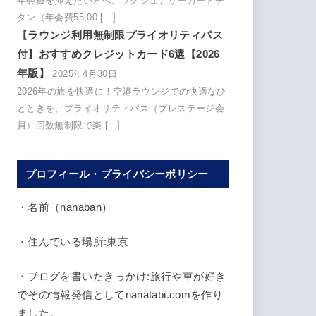
年会費を抑えたい方へ。ラグジュアリーカードチ
タン（年会費55,00 […]
【ラウンジ利用無制限プライオリティパス
付】おすすめクレジットカード6選【2026
年版】
2025年4月30日
2026年の旅を快適に！空港ラウンジでの快適なひ
とときを、プライオリティパス（プレステージ会
員）回数無制限で楽 […]
プロフィール・プライバシーポリシー
・名前（nanaban）
・住んでいる場所:東京
・ブログを書いたきっかけ:旅行や車が好き
でその情報発信としてnanatabi.comを作り
ました。