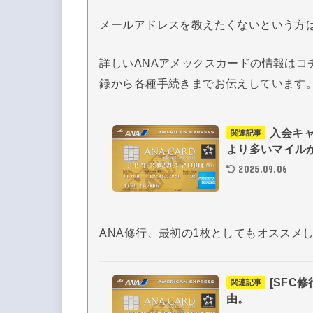
メールアドレスを教えたくないという方は
詳しいANAアメックスカードの情報は
録から各種手続きまでお伝えしています
入会キ
関連記事
より多いマイル
2025.09.06
ANA修行、最初の1枚としてもオススメ
[SFC
関連記事
由。