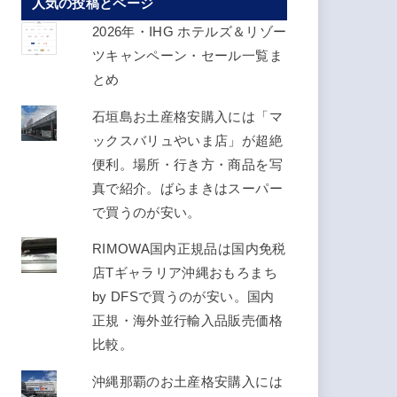
人気の投稿とページ
ス
を
2026年・IHG ホテルズ＆リゾー
入
ツキャンペーン・セール一覧ま
力
とめ
し
石垣島お土産格安購入には「マ
て
ックスバリュやいま店」が超絶
く
便利。場所・行き方・商品を写
だ
真で紹介。ばらまきはスーパー
さ
で買うのが安い。
い
RIMOWA国内正規品は国内免税
店Tギャラリア沖縄おもろまち
by DFSで買うのが安い。国内
正規・海外並行輸入品販売価格
比較。
沖縄那覇のお土産格安購入には