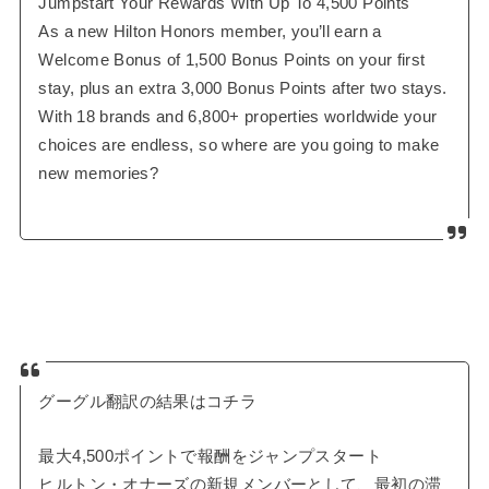
Jumpstart Your Rewards With Up To 4,500 Points
As a new Hilton Honors member, you’ll earn a
Welcome Bonus of 1,500 Bonus Points on your first
stay, plus an extra 3,000 Bonus Points after two stays.
With 18 brands and 6,800+ properties worldwide your
choices are endless, so where are you going to make
new memories?
グーグル翻訳の結果はコチラ
最大4,500ポイントで報酬をジャンプスタート
ヒルトン・オナーズの新規メンバーとして、最初の滞