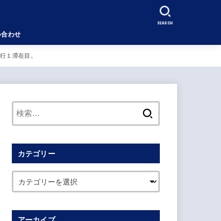
SEARCH
い合わせ
修行１滞在目。
検
索:
カテゴリー
アーカイブ