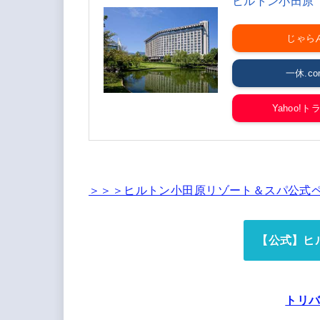
ヒルトン小田原
じゃら
一休.co
Yahoo!ト
＞＞＞ヒルトン小田原リゾート＆スパ公式
【公式】ヒ
トリ