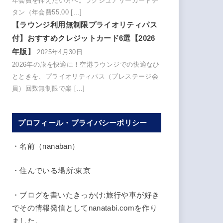
年会費を抑えたい方へ。ラグジュアリーカードチ
タン（年会費55,00 […]
【ラウンジ利用無制限プライオリティパス
付】おすすめクレジットカード6選【2026
年版】
2025年4月30日
2026年の旅を快適に！空港ラウンジでの快適なひ
とときを、プライオリティパス（プレステージ会
員）回数無制限で楽 […]
プロフィール・プライバシーポリシー
・名前（nanaban）
・住んでいる場所:東京
・ブログを書いたきっかけ:旅行や車が好き
でその情報発信としてnanatabi.comを作り
ました。