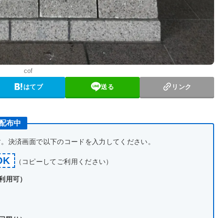
cof
はてブ
送る
リンク
ン配布中
です。決済画面で以下のコードを入力してください。
OK
（コピーしてご利用ください）
で利用可）