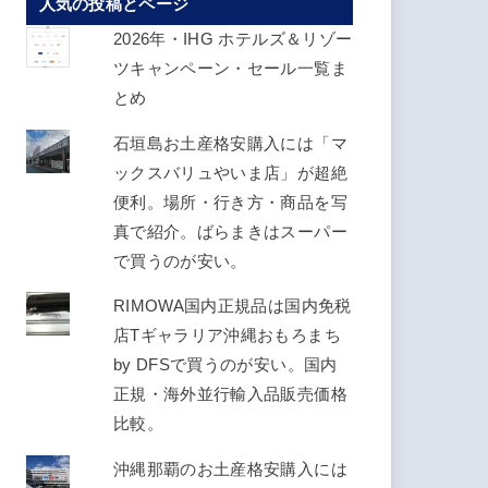
人気の投稿とページ
ス
を
2026年・IHG ホテルズ＆リゾー
入
ツキャンペーン・セール一覧ま
力
とめ
し
石垣島お土産格安購入には「マ
て
ックスバリュやいま店」が超絶
く
便利。場所・行き方・商品を写
だ
真で紹介。ばらまきはスーパー
さ
で買うのが安い。
い
RIMOWA国内正規品は国内免税
店Tギャラリア沖縄おもろまち
by DFSで買うのが安い。国内
正規・海外並行輸入品販売価格
比較。
沖縄那覇のお土産格安購入には