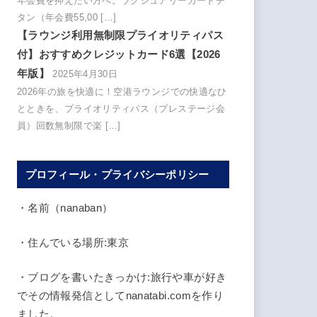
年会費を抑えたい方へ。ラグジュアリーカードチ
タン（年会費55,00 […]
【ラウンジ利用無制限プライオリティパス
付】おすすめクレジットカード6選【2026
年版】
2025年4月30日
2026年の旅を快適に！空港ラウンジでの快適なひ
とときを、プライオリティパス（プレステージ会
員）回数無制限で楽 […]
プロフィール・プライバシーポリシー
・名前（nanaban）
・住んでいる場所:東京
・ブログを書いたきっかけ:旅行や車が好き
でその情報発信としてnanatabi.comを作り
ました。