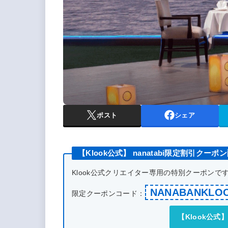
ポスト
シェア
【Klook公式】 nanatabi限定割引クーポ
Klook公式クリエイター専用の特別クーポン
NANABANKLO
限定クーポンコード：
【Klook公