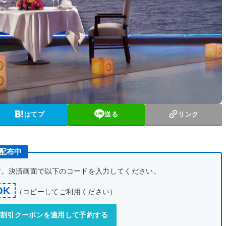
はてブ
送る
リンク
ン配布中
です。決済画面で以下のコードを入力してください。
OK
（コピーしてご利用ください）
式】割引クーポンを適用して予約する