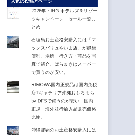
人気の投稿とページ
ス
を
2026年・IHG ホテルズ＆リゾー
入
ツキャンペーン・セール一覧ま
力
とめ
し
石垣島お土産格安購入には「マ
て
ックスバリュやいま店」が超絶
く
便利。場所・行き方・商品を写
だ
真で紹介。ばらまきはスーパー
さ
で買うのが安い。
い
RIMOWA国内正規品は国内免税
店Tギャラリア沖縄おもろまち
by DFSで買うのが安い。国内
正規・海外並行輸入品販売価格
比較。
沖縄那覇のお土産格安購入には