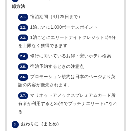
録方法
宿泊期間（4月29日まで）
2.1.
1泊ごとに1,000ボーナスポイント
2.2.
1泊ごとにエリートナイトクレジット1泊分
2.3.
を上限なく獲得できます
修行に向いているお得・安いホテル検索
2.4.
宿泊予約するときの注意点
2.5.
プロモーション規約は日本のページより英
2.6.
語の内容が優先されます。
マリオットアメックスプレミアムカード所
2.7.
有者が利用すると35泊でプラチナエリートになれ
る
おわりに（まとめ）
3.