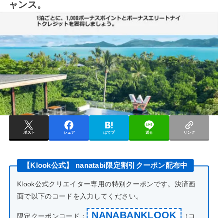
ャンス。
ポスト
シェア
はてブ
送る
リンク
【Klook公式】 nanatabi限定割引クーポン配布中
Klook公式クリエイター専用の特別クーポンです。決済画
面で以下のコードを入力してください。
NANABANKLOOK
限定クーポンコード：
（コ