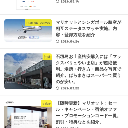
2026.05.14
マリオットとシンガポール航空が
marriott_bonvoy
相互ステータスマッチ実施。内
容・登録方法を紹介
2026.04.24
石垣島お土産格安購入には「マッ
沖縄
クスバリュやいま店」が超絶便
利。場所・行き方・商品を写真で
紹介。ばらまきはスーパーで買う
のが安い。
2026.03.22
【随時更新】マリオット：セー
value
ル・キャンペーン・宿泊オファ
ー・プロモーションコード一覧。
割引・特典なとを紹介。