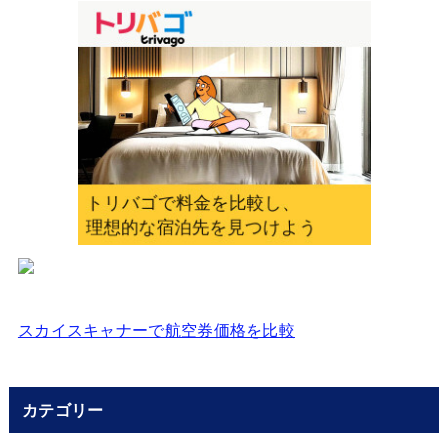
を
入
力
し
て
く
だ
さ
い
スカイスキャナーで航空券価格を比較
カテゴリー