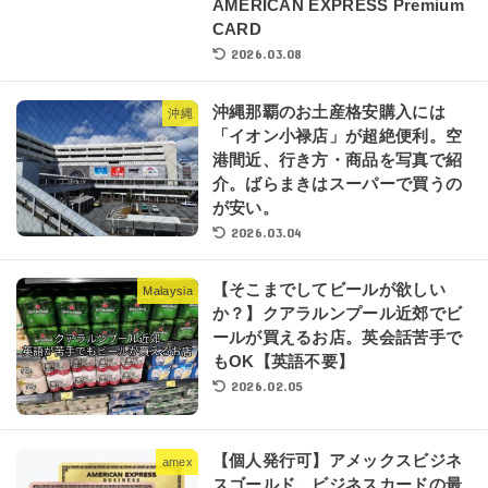
AMERICAN EXPRESS Premium
CARD
2026.03.08
沖縄那覇のお土産格安購入には
沖縄
「イオン小禄店」が超絶便利。空
港間近、行き方・商品を写真で紹
介。ばらまきはスーパーで買うの
が安い。
2026.03.04
【そこまでしてビールが欲しい
Malaysia
か？】クアラルンプール近郊でビ
ールが買えるお店。英会話苦手で
もOK【英語不要】
2026.02.05
【個人発行可】アメックスビジネ
amex
スゴールド。ビジネスカードの最