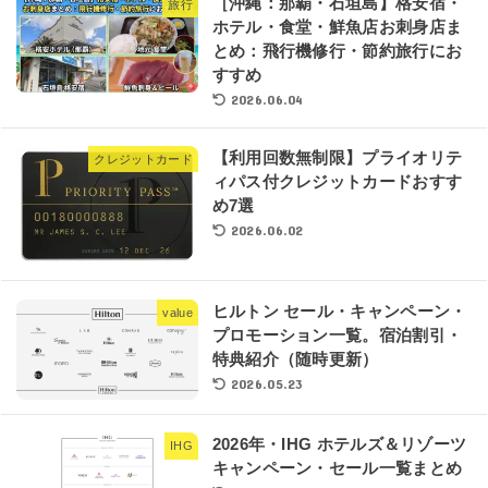
［沖縄：那覇・石垣島】格安宿・
旅行
ホテル・食堂・鮮魚店お刺身店ま
とめ：飛行機修行・節約旅行にお
すすめ
2026.06.04
【利用回数無制限】プライオリテ
クレジットカード
ィパス付クレジットカードおすす
め7選
2026.06.02
ヒルトン セール・キャンペーン・
value
プロモーション一覧。宿泊割引・
特典紹介（随時更新）
2026.05.23
2026年・IHG ホテルズ＆リゾーツ
IHG
キャンペーン・セール一覧まとめ