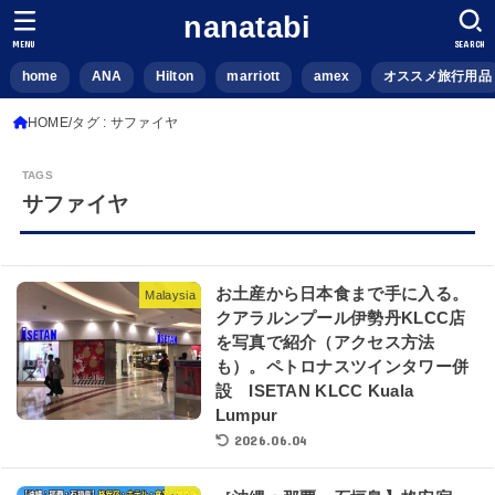
nanatabi
MENU
SEARCH
home
ANA
Hilton
marriott
amex
オススメ旅行用品
HOME
タグ : サファイヤ
サファイヤ
お土産から日本食まで手に入る。
Malaysia
クアラルンプール伊勢丹KLCC店
を写真で紹介（アクセス方法
も）。ペトロナスツインタワー併
設 ISETAN KLCC Kuala
Lumpur
2026.06.04