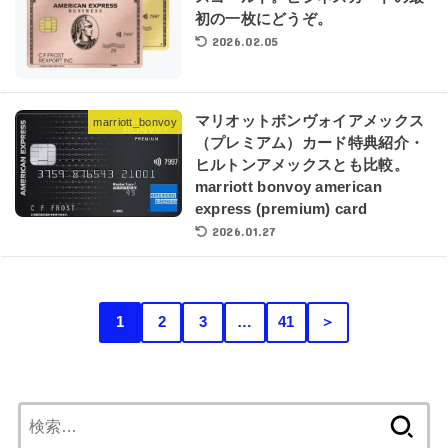
初の一枚にどうぞ。
2026.02.05
マリオットボンヴォイアメックス
marriott_bonvoy
（プレミアム）カード特典紹介・
ヒルトンアメックスとも比較。
marriott bonvoy american
express (premium) card
2026.01.27
1
2
3
…
41
＞
検
索: