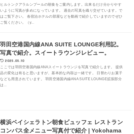
ヒルトンクアラルンプールの朝食をご案内します。出来るだけ分かりやす
いように写真が多めになっています。 過去の写真を織り交ぜています。で
はご覧下さい。 各宿泊ホテルの部屋などを動画で紹介していますのでぜひ
ご覧ください。（y...
羽田空港国内線ANA SUITE LOUNGE利用記。
写真で紹介。スイートラウンジレビュー。
2025.05.10
ここでは羽田空港国内線ANAスイートラウンジを写真で紹介します。 提供
品の変化は有ると思いますが、基本的な内容は一緒です。 日替わりお菓子
なども用意されています。 羽田空港国内線ANA SUITE LOUNGE拡張部分
は...
横浜ベイシェラトン朝食ビュッフェ レストラン
コンパス全メニュー写真付で紹介 | Yokohama