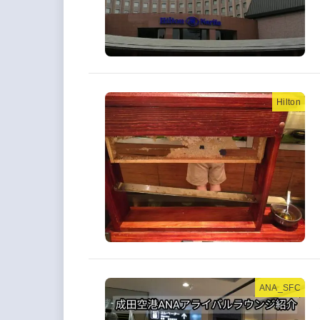
Hilton
ANA_SFC