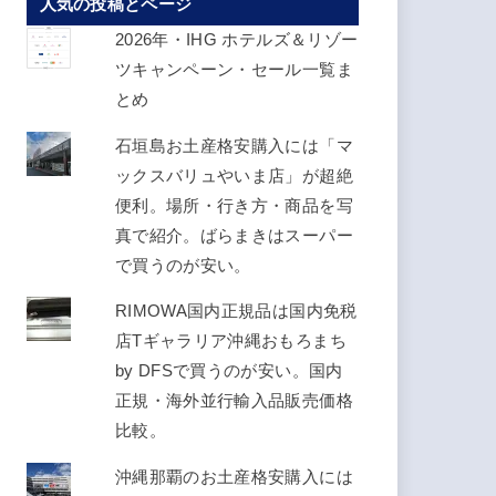
人気の投稿とページ
ス
を
2026年・IHG ホテルズ＆リゾー
入
ツキャンペーン・セール一覧ま
力
とめ
し
石垣島お土産格安購入には「マ
て
ックスバリュやいま店」が超絶
く
便利。場所・行き方・商品を写
だ
真で紹介。ばらまきはスーパー
さ
で買うのが安い。
い
RIMOWA国内正規品は国内免税
店Tギャラリア沖縄おもろまち
by DFSで買うのが安い。国内
正規・海外並行輸入品販売価格
比較。
沖縄那覇のお土産格安購入には