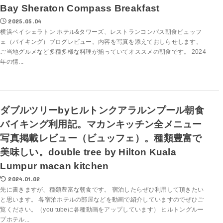
Bay Sheraton Compass Breakfast
2025.05.04
横浜ベイシェラトン ホテル&タワーズ、レストランコンパス朝食ビュッフ
ェ（バイキング）ブログレビュー。内容を写真を添えておしらせします。
ご当地グルメなど多種多様な料理が揃っていてオススメの朝食です。 2024
年の情...
ダブルツリーbyヒルトンクアラルンプール朝食
バイキング利用記。マカンキッチン全メニュー
写真掲載レビュー（ビュッフェ）。種類豊富で
美味しい。double tree by Hilton Kuala
Lumpur macan kitchen
2024.01.02
先に書きますが、種類豊富な朝食です。 宿泊したらぜひ利用して頂きたい
と思います。 各宿泊ホテルの部屋などを動画で紹介していますのでぜひご
覧ください。（you tubeに各種動画をアップしています） ヒルトングルー
プホテル...