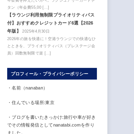
年会費を抑えたい方へ。ラグジュアリーカードチ
タン（年会費55,00 […]
【ラウンジ利用無制限プライオリティパス
付】おすすめクレジットカード6選【2026
年版】
2025年4月30日
2026年の旅を快適に！空港ラウンジでの快適なひ
とときを、プライオリティパス（プレステージ会
員）回数無制限で楽 […]
プロフィール・プライバシーポリシー
・名前（nanaban）
・住んでいる場所:東京
・ブログを書いたきっかけ:旅行や車が好き
でその情報発信としてnanatabi.comを作り
ました。