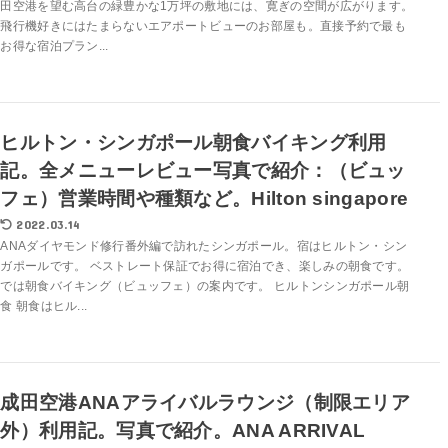
田空港を望む高台の緑豊かな1万坪の敷地には、寛ぎの空間が広がります。
飛行機好きにはたまらないエアポートビューのお部屋も。直接予約で最も
お得な宿泊プラン...
ヒルトン・シンガポール朝食バイキング利用
記。全メニューレビュー写真で紹介：（ビュッ
フェ）営業時間や種類など。Hilton singapore
2022.03.14
ANAダイヤモンド修行番外編で訪れたシンガポール。宿はヒルトン・シン
ガポールです。 ベストレート保証でお得に宿泊でき、楽しみの朝食です。
では朝食バイキング（ビュッフェ）の案内です。 ヒルトンシンガポール朝
食 朝食はヒル...
成田空港ANAアライバルラウンジ（制限エリア
外）利用記。写真で紹介。ANA ARRIVAL