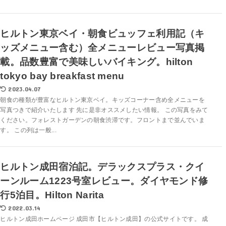
ヒルトン東京ベイ・朝食ビュッフェ利用記（キ
ッズメニュー含む）全メニューレビュー写真掲
載。品数豊富で美味しいバイキング。hilton
tokyo bay breakfast menu
2023.04.07
朝食の種類が豊富なヒルトン東京ベイ。キッズコーナー含め全メニューを
写真つきで紹介いたします 先に是非オススメしたい情報。 この写真をみて
ください。フォレストガーデンの朝食渋滞です。フロントまで並んでいま
す。 この列は一般...
ヒルトン成田宿泊記。デラックスプラス・クイ
ーンルーム1223号室レビュー。ダイヤモンド修
行5泊目。Hilton Narita
2022.03.14
ヒルトン成田ホームページ 成田市【ヒルトン成田】の公式サイトです。 成