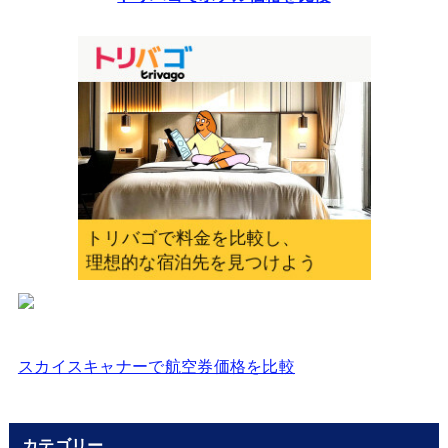
ス
を
入
力
し
て
く
だ
さ
い
スカイスキャナーで航空券価格を比較
カテゴリー