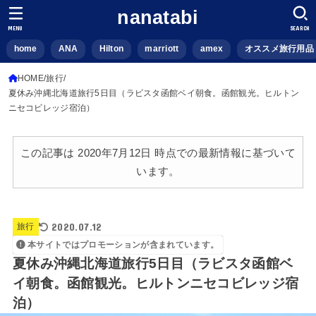
nanatabi
MENU
SEARCH
home
ANA
Hilton
marriott
amex
オススメ旅行用品
HOME
旅行
夏休み沖縄北海道旅行5日目（ラビスタ函館ベイ朝食。函館観光。ヒルトン
ニセコビレッジ宿泊）
この記事は 2020年7月12日 時点での最新情報に基づいて
います。
2020.07.12
旅行
本サイトではプロモーションが含まれています。
夏休み沖縄北海道旅行5日目（ラビスタ函館ベ
イ朝食。函館観光。ヒルトンニセコビレッジ宿
泊）