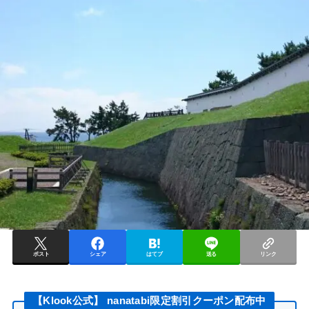
ポスト
シェア
はてブ
送る
リンク
【Klook公式】 nanatabi限定割引クーポン配布中