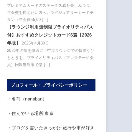
プレミアムカードのステータス感を楽しみつつ、
年会費を抑えたい方へ。ラグジュアリーカードチ
タン（年会費55,00 […]
【ラウンジ利用無制限プライオリティパス
付】おすすめクレジットカード6選【2026
年版】
2025年4月30日
2026年の旅を快適に！空港ラウンジでの快適なひ
とときを、プライオリティパス（プレステージ会
員）回数無制限で楽 […]
プロフィール・プライバシーポリシー
・名前（nanaban）
・住んでいる場所:東京
・ブログを書いたきっかけ:旅行や車が好き