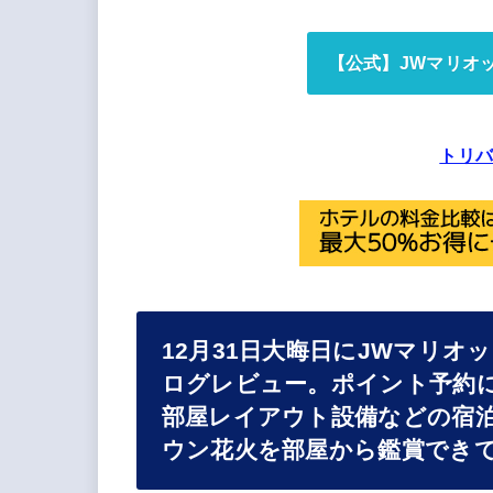
【公式】JWマリオ
トリ
12月31日大晦日にJWマリ
ログレビュー。ポイント予約
部屋レイアウト設備などの宿
ウン花火を部屋から鑑賞でき