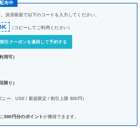
ン配布中
です。決済画面で以下のコードを入力してください。
OK
（コピーしてご利用ください）
式】割引クーポンを適用して予約する
で利用可）
1回限り）
、USS / 新規限定 / 割引上限 800円）
に
500円分のポイント
が獲得できます。