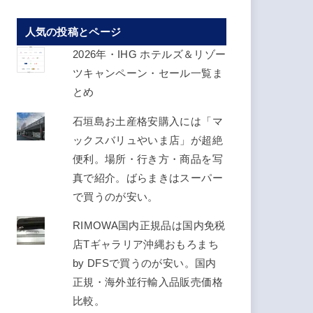
レ
人気の投稿とページ
ス
を
2026年・IHG ホテルズ＆リゾー
入
ツキャンペーン・セール一覧ま
力
とめ
し
石垣島お土産格安購入には「マ
て
ックスバリュやいま店」が超絶
く
便利。場所・行き方・商品を写
だ
真で紹介。ばらまきはスーパー
さ
で買うのが安い。
い
RIMOWA国内正規品は国内免税
店Tギャラリア沖縄おもろまち
by DFSで買うのが安い。国内
正規・海外並行輸入品販売価格
比較。