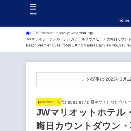
MENU
home
HOME
marriott_bonvoy
jwmarriott_sg
JWマリオットホテル・シンガポールサウスビーチ大晦日カウントダウン・花
Beach Premier Guest room 1 King Marina Bay view No1918 re
この記事は 2023年3
2023.03.12
jwmarriott_sg
本サイトではプロモ
JWマリオットホテル
晦日カウントダウン・