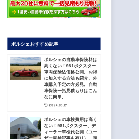
ポルシェおすすめ記事
ポルシェの自動車保険料は
高くない！981ボクスター
車両保険込価格公開。お得
に加入する方法も紹介。外
車購入予定の方必見。自動
車保険一括見積もりはこん
なに簡単。
2024.03.21
ポルシェの車検費用は高く
ない！981ボクスター、デ
ィーラー車検代公開（ユー
ザー車検記事も有り）。購