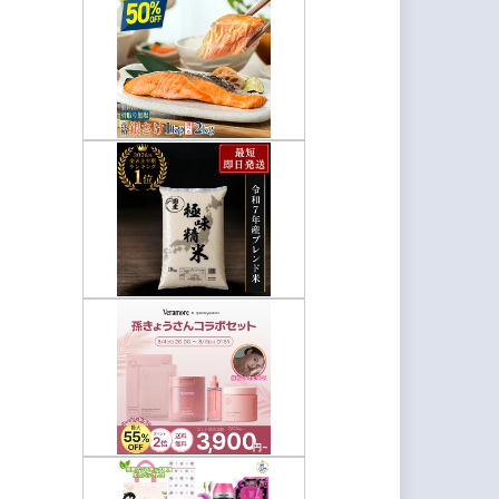
ス
を
入
力
し
て
く
だ
さ
い