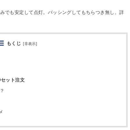
のみでも安定して点灯。バッシングしてもちらつき無し。詳
もくじ
[
非表示
]
IDセット注文
？
メ