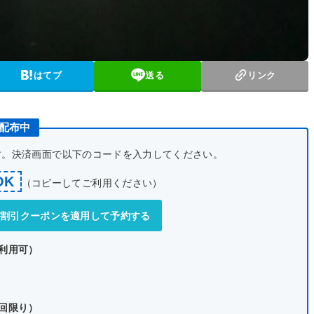
はてブ
送る
リンク
ン配布中
です。決済画面で以下のコードを入力してください。
OK
（コピーしてご利用ください）
式】割引クーポンを適用して予約する
で利用可）
1回限り）