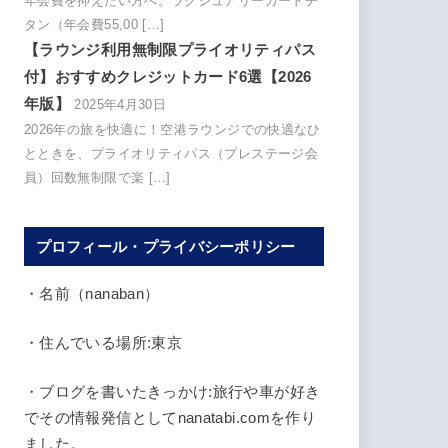
年会費を抑えたい方へ。ラグジュアリーカードチ
タン（年会費55,00 […]
【ラウンジ利用無制限プライオリティパス
付】おすすめクレジットカード6選【2026
年版】
2025年4月30日
2026年の旅を快適に！空港ラウンジでの快適なひ
とときを、プライオリティパス（プレステージ会
員）回数無制限で楽 […]
プロフィール・プライバシーポリシー
・名前（nanaban）
・住んでいる場所:東京
・ブログを書いたきっかけ:旅行や車が好き
でその情報発信としてnanatabi.comを作り
ました。