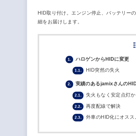
HID取り付け。エンジン停止、バッテリー
細をお届けします。
ハロゲンからHIDに変更
1.
HID突然の失火
1.1.
実績のあるjamixさんのH
2.
失火もなく安定点灯か
2.1.
再度配線で解決
2.2.
外車のHID化にオスス
2.3.