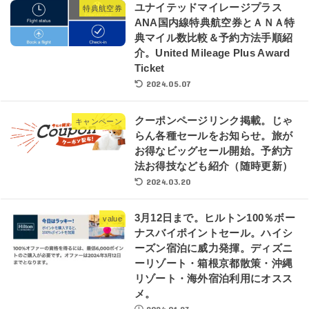
ユナイテッドマイレージプラス
特典航空券
ANA国内線特典航空券とＡＮＡ特
典マイル数比較＆予約方法手順紹
介。United Mileage Plus Award
Ticket
2024.05.07
クーポンページリンク掲載。じゃ
キャンペーン
らん各種セールをお知らせ。旅が
お得なビッグセール開始。予約方
法お得技なども紹介（随時更新）
2024.03.20
3月12日まで。ヒルトン100％ボー
value
ナスバイポイントセール。ハイシ
ーズン宿泊に威力発揮。ディズニ
ーリゾート・箱根京都散策・沖縄
リゾート・海外宿泊利用にオスス
メ。