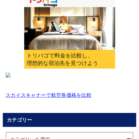
入
力
し
て
く
だ
さ
い
スカイスキャナーで航空券価格を比較
カテゴリー