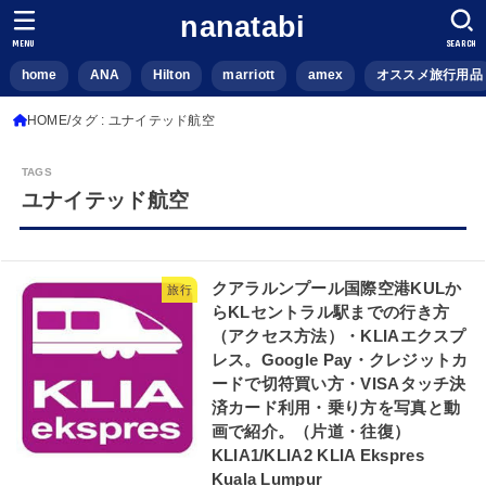
nanatabi
MENU
SEARCH
home
ANA
Hilton
marriott
amex
オススメ旅行用品
HOME
タグ : ユナイテッド航空
ユナイテッド航空
クアラルンプール国際空港KULか
旅行
らKLセントラル駅までの行き方
（アクセス方法）・KLIAエクスプ
レス。Google Pay・クレジットカ
ードで切符買い方・VISAタッチ決
済カード利用・乗り方を写真と動
画で紹介。（片道・往復）
KLIA1/KLIA2 KLIA Ekspres
Kuala Lumpur