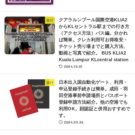
クアラルンプール国際空港KLIA2
旅行
からKLセントラル駅までの行き方
（アクセス方法）バス編。分かれ
ば簡単。クレカ利用可お得格安・
チケット売り場までと購入方法、
動画と写真で紹介。 BUS KLIA2
Kuala Lumpur KLcentral station
2024.10.01
日本出入国自動化ゲート、利用・
旅行
申込登録手続きは簡単。成田・羽
田空港事前申請場所とパスポート
登録申請方法紹介。他の空港でも
利用OK。顔認証と併用おすすめで
す。
2024.09.26