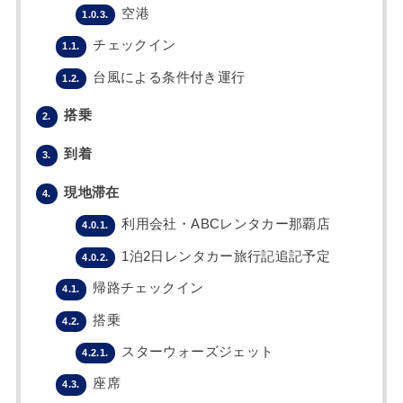
空港
1.0.3.
チェックイン
1.1.
台風による条件付き運行
1.2.
搭乗
2.
到着
3.
現地滞在
4.
利用会社・ABCレンタカー那覇店
4.0.1.
1泊2日レンタカー旅行記追記予定
4.0.2.
帰路チェックイン
4.1.
搭乗
4.2.
スターウォーズジェット
4.2.1.
座席
4.3.