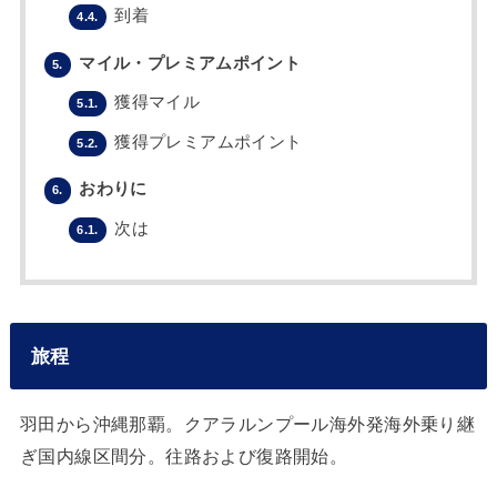
到着
4.4.
マイル・プレミアムポイント
5.
獲得マイル
5.1.
獲得プレミアムポイント
5.2.
おわりに
6.
次は
6.1.
旅程
羽田から沖縄那覇。クアラルンプール海外発海外乗り継
ぎ国内線区間分。往路および復路開始。