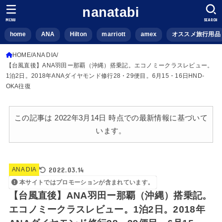
nanatabi
MENU
SEARCH
home
ANA
Hilton
marriott
amex
オススメ旅行用品
HOME
ANA DIA
【台風直後】ANA羽田ー那覇（沖縄）搭乗記。エコノミークラスレビュー。
1泊2日。2018年ANAダイヤモンド修行28・29便目。6月15・16日HND-
OKA往復
この記事は 2022年3月14日 時点での最新情報に基づいて
います。
2022.03.14
ANA DIA
本サイトではプロモーションが含まれています。
【台風直後】ANA羽田ー那覇（沖縄）搭乗記。
エコノミークラスレビュー。1泊2日。2018年