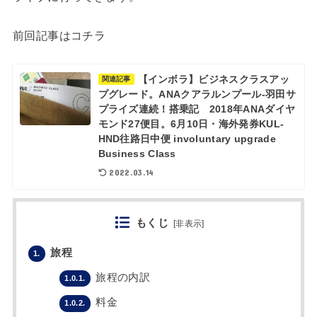
前回記事はコチラ
【インボラ】ビジネスクラスアッ
関連記事
プグレード。ANAクアラルンプール-羽田サ
プライズ連続！搭乗記 2018年ANAダイヤ
モンド27便目。6月10日・海外発券KUL-
HND往路日中便 involuntary upgrade
Business Class
2022.03.14
もくじ
[
非表示
]
旅程
1.
旅程の内訳
1.0.1.
料金
1.0.2.