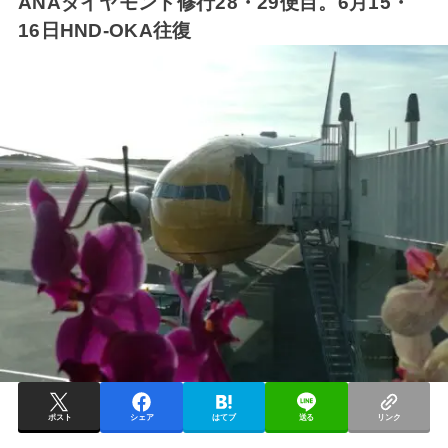
ANAダイヤモンド修行28・29便目。6月15・
16日HND-OKA往復
ポスト
シェア
はてブ
送る
リンク