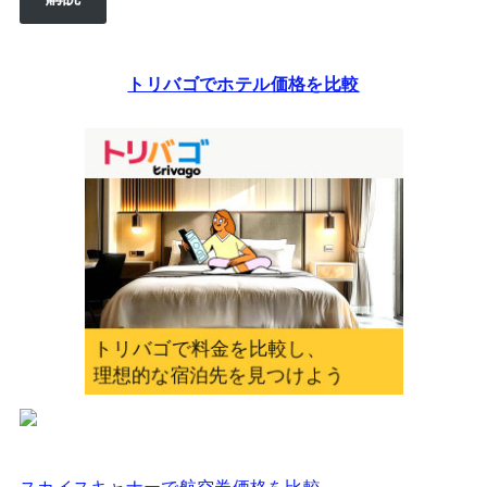
ア
ド
レ
トリバゴでホテル価格を比較
ス
を
入
力
し
て
く
だ
さ
い
スカイスキャナーで航空券価格を比較