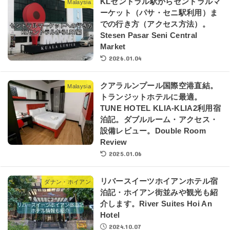
KLセントラル駅からセントラルマ
Malaysia
ーケット（パサ・セニ駅利用）ま
での行き方（アクセス方法）。
Stesen Pasar Seni Central
Market
2026.01.04
クアラルンプール国際空港直結。
Malaysia
トランジットホテルに最適。
TUNE HOTEL KLIA-KLIA2利用宿
泊記。ダブルルーム・アクセス・
設備レビュー。Double Room
Review
2025.01.06
リバースイーツホイアンホテル宿
ダナン・ホイアン
泊記・ホイアン街並みや観光も紹
介します。River Suites Hoi An
Hotel
2024.10.07