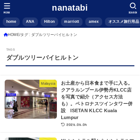
nanatabi
MENU
SEARCH
home
ANA
Hilton
marriott
amex
オススメ旅行用品
HOME
タグ : ダブルツリーバイヒルトン
ダブルツリーバイヒルトン
お土産から日本食まで手に入る。
Malaysia
クアラルンプール伊勢丹KLCC店
を写真で紹介（アクセス方法
も）。ペトロナスツインタワー併
設 ISETAN KLCC Kuala
Lumpur
2026.06.04