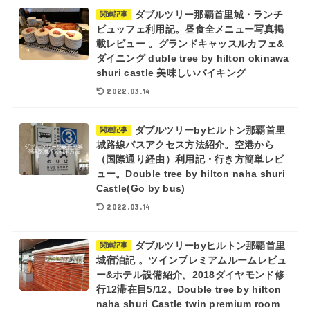
ダブルツリー那覇首里城・ランチ
関連記事
ビュッフェ利用記。昼食全メニュー写真掲
載レビュー 。グランドキャッスルカフェ&
ダイニング duble tree by hilton okinawa
shuri castle 美味しいバイキング
2022.03.14
ダブルツリーbyヒルトン那覇首里
関連記事
城路線バスアクセス方法紹介。空港から
（国際通り経由）利用記・行き方簡単レビ
ュー。Double tree by hilton naha shuri
Castle(Go by bus)
2022.03.14
ダブルツリーbyヒルトン那覇首里
関連記事
城宿泊記 。ツインプレミアムルームレビュ
ー&ホテル設備紹介。2018ダイヤモンド修
行12滞在目5/12。Double tree by hilton
naha shuri Castle twin premium room