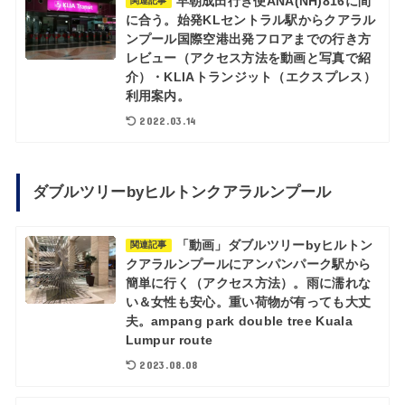
早朝成田行き便ANA(NH)816に間
関連記事
に合う。始発KLセントラル駅からクアラル
ンプール国際空港出発フロアまでの行き方
レビュー（アクセス方法を動画と写真で紹
介）・KLIAトランジット（エクスプレス）
利用案内。
2022.03.14
ダブルツリーbyヒルトンクアラルンプール
「動画」ダブルツリーbyヒルトン
関連記事
クアラルンプールにアンパンパーク駅から
簡単に行く（アクセス方法）。雨に濡れな
い＆女性も安心。重い荷物が有っても大丈
夫。ampang park double tree Kuala
Lumpur route
2023.08.08