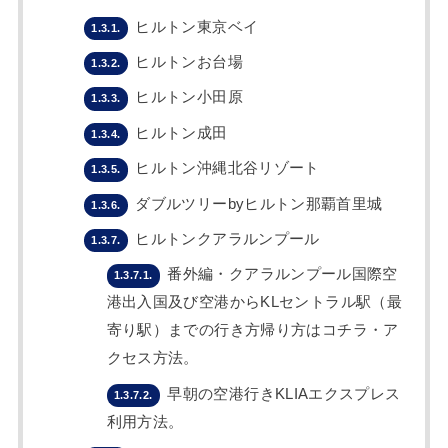
ヒルトン東京ベイ
1.3.1.
ヒルトンお台場
1.3.2.
ヒルトン小田原
1.3.3.
ヒルトン成田
1.3.4.
ヒルトン沖縄北谷リゾート
1.3.5.
ダブルツリーbyヒルトン那覇首里城
1.3.6.
ヒルトンクアラルンプール
1.3.7.
番外編・クアラルンプール国際空
1.3.7.1.
港出入国及び空港からKLセントラル駅（最
寄り駅）までの行き方帰り方はコチラ・ア
クセス方法。
早朝の空港行きKLIAエクスプレス
1.3.7.2.
利用方法。