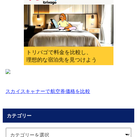
力
し
て
く
だ
さ
い
スカイスキャナーで航空券価格を比較
カテゴリー