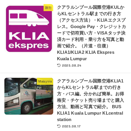
クアラルンプール国際空港KULか
旅行
らKLセントラル駅までの行き方
（アクセス方法）・KLIAエクスプ
レス。Google Pay・クレジットカ
ードで切符買い方・VISAタッチ決
済カード利用・乗り方を写真と動
画で紹介。（片道・往復）
KLIA1/KLIA2 KLIA Ekspres
Kuala Lumpur
2025.08.24
クアラルンプール国際空港KLIA1
Malaysia
からKLセントラル駅までの行き
方・バス編。分かれば簡単。お得
格安・チケット売り場までと購入
方法、動画と写真で紹介。 BUS
KLIA1 Kuala Lumpur KLcentral
station
2025.08.17