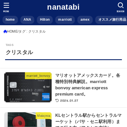
nanatabi
MENU
SEARCH
home
ANA
Hilton
marriott
amex
オススメ旅行用品
HOME
タグ : クリスタル
クリスタル
マリオットアメックスカード。各
marriott_bonvoy
種特別特典解説。marriott
bonvoy american express
premium card。
2026.01.27
KLセントラル駅からセントラルマ
Malaysia
ーケット（パサ・セニ駅利用）ま