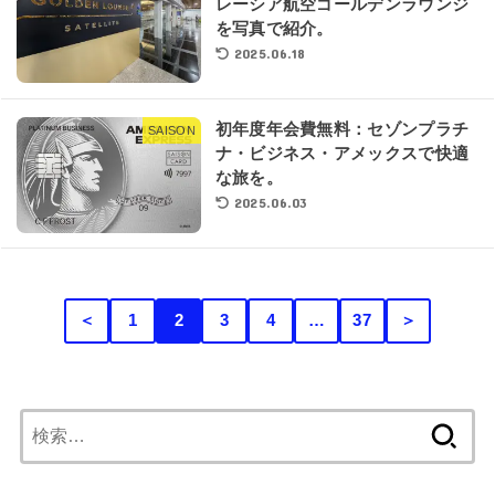
レーシア航空ゴールデンラウンジ
を写真で紹介。
2025.06.18
初年度年会費無料：セゾンプラチ
SAISON
ナ・ビジネス・アメックスで快適
な旅を。
2025.06.03
＜
1
2
3
4
…
37
＞
検
索: