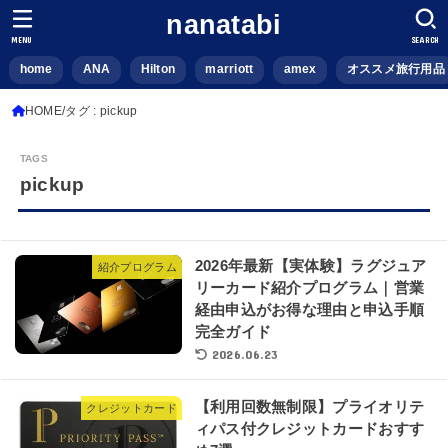
nanatabi
MENU
SEARCH
home
ANA
Hilton
marriott
amex
オススメ旅行用品
HOME
タグ : pickup
pickup
2026年最新【実体験】ラグジュア
紹介プログラム
リーカード紹介プログラム｜営業
経由申込がお得な理由と申込手順
完全ガイド
2026.06.23
【利用回数無制限】プライオリテ
クレジットカード
ィパス付クレジットカードおすす