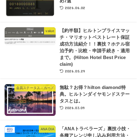
め7選
2026.06.02
【約半額】ヒルトンプライスマッ
value
チ・マリオットベストレート保証
成功方法紹介！！裏技？ホテル宿
泊予約・比較・申請手続き・適用
まで。(Hilton Hotel Best Price
claim)
2026.05.29
無駄？お得？hilton diamond特
会員ステータス・カード
典。ヒルトンダイヤモンドステー
タスとは。
2026.03.09
「ANAトラベラーズ」裏技小技・
ANA DIA
各種アレンジ申し込み利用方法・