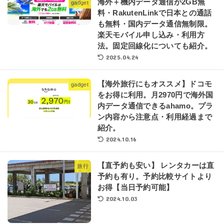
海外＋機内データ通信が2GB無
gadget
料・RakutenLinkで日本との通話
も無料・国内データ通信無制限。
楽天モバイル申し込み・利用方
法。固定回線化についても紹介。
2025.04.24
【海外旅行にもオススメ】ドコモ
gadget
をお得に利用。月2970円で海外国
内データ通信できるahamo。プラ
ン内容から注意点・利用経過まで
紹介。
2024.10.16
【直予約も安い】 レンタカーは直
旅行
予約も有り。予約比較サイトより
お得【当日予約可能】
2024.10.03