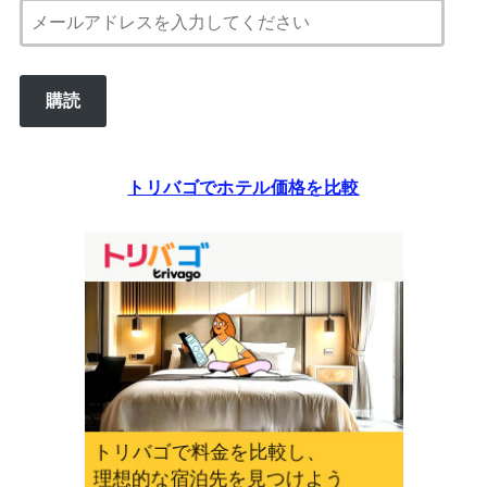
メ
ー
ル
購読
ア
ド
レ
トリバゴでホテル価格を比較
ス
を
入
力
し
て
く
だ
さ
い