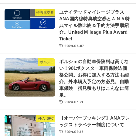
ユナイテッドマイレージプラス
特典航空券
ANA国内線特典航空券とＡＮＡ特
典マイル数比較＆予約方法手順紹
介。United Mileage Plus Award
Ticket
2024.05.07
ポルシェの自動車保険料は高くな
ポルシェ
い！981ボクスター車両保険込価
格公開。お得に加入する方法も紹
介。外車購入予定の方必見。自動
車保険一括見積もりはこんなに簡
単。
2024.03.21
【オーバーブッキング】ANAフレ
ANA_SFC
ックストラベラー制度について
2024.02.18