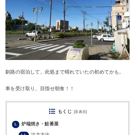
釧路の宿泊して、此処まで晴れていたの初めてかも。
車を受け取り、目指せ朝食！！
もくじ
[
非表示
]
炉端焼き・鮭番屋
1.
注文方法
1.1.