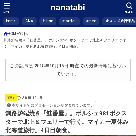
nanatabi
MENU
SEARCH
home
ANA
Hilton
marriott
amex
オススメ旅行用品
HOME
旅行
釧路炉端焼き「鮭番屋」。ポルシェ981ボクスターで北上＆フェリーで行
く。マイカー夏休み北海道旅行。4日目朝食。
この記事は 2018年10月15日 時点での最新情報に基づい
ています。
2018.10.15
旅行
本サイトではプロモーションが含まれています。
釧路炉端焼き「鮭番屋」。ポルシェ981ボクス
ターで北上＆フェリーで行く。マイカー夏休み
北海道旅行。4日目朝食。