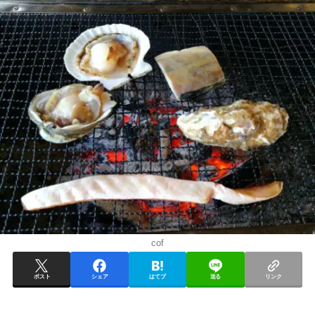
cof
ポスト
シェア
はてブ
送る
リンク