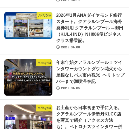
2026年1月ANAダイヤモンド修行
ANA DIA
スタート。クアラルンプール海外
発券利用 クアラルンプール→羽田
（KUL-HND）NH886便ビジネス
クラス搭乗記。
2026.06.08
年末年始クアラルンプール！ツイ
Malaysia
ンタワーカウントダウン花火から
屋根なしバス市内観光_ヘリトップ
バーまで満喫滞在記
2026.06.05
お土産から日本食まで手に入る。
Malaysia
クアラルンプール伊勢丹KLCC店
を写真で紹介（アクセス方法
も）。ペトロナスツインタワー併