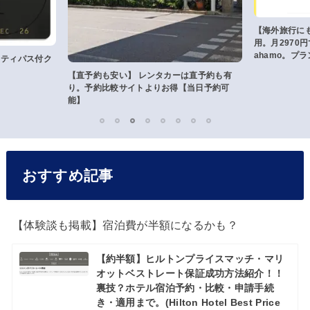
【海外旅行に
用。月2970
ahamo。プ
リティパス付ク
で紹介。
【直予約も安い】 レンタカーは直予約も有
り。予約比較サイトよりお得【当日予約可
能】
1
2
3
4
5
6
7
8
おすすめ記事
【体験談も掲載】宿泊費が半額になるかも？
【約半額】ヒルトンプライスマッチ・マリ
オットベストレート保証成功方法紹介！！
裏技？ホテル宿泊予約・比較・申請手続
き・適用まで。(Hilton Hotel Best Price