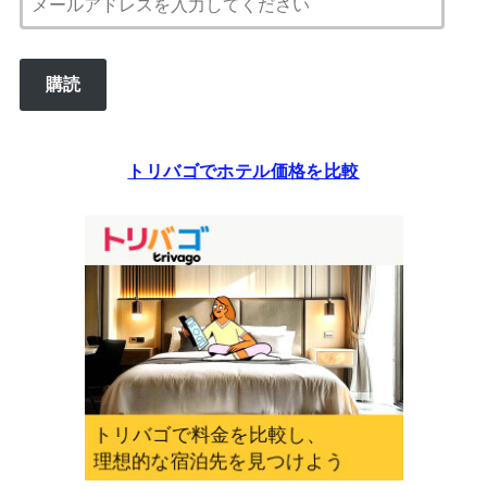
ー
ル
購読
ア
ド
レ
トリバゴでホテル価格を比較
ス
を
入
力
し
て
く
だ
さ
い