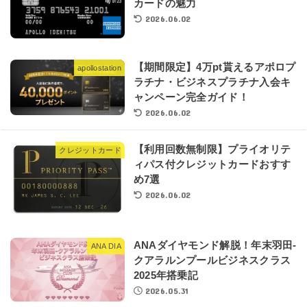
カードの魅力
2026.06.02
【期間限定】4万pt貰えるアポロプ
apollostation
ラチナ・ビジネスプラチナ入会キ
ャンペーン完全ガイド！
2026.06.02
【利用回数無制限】プライオリテ
クレジットカード
ィパス付クレジットカードおすす
め7選
2026.06.02
ANAダイヤモンド解脱！年末羽田-
ANA DIA
クアラルンプールビジネスクラス
2025年搭乗記
2026.05.31