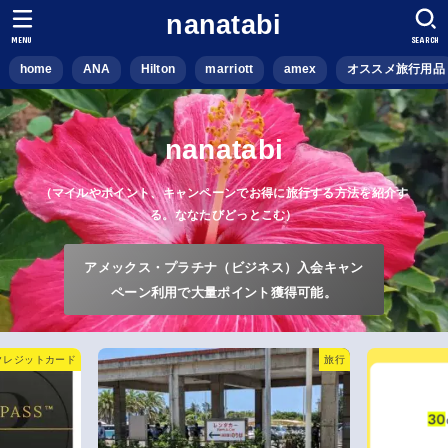
nanatabi
MENU
SEARCH
home
ANA
Hilton
marriott
amex
オススメ旅行用品
nanatabi
（マイルやポイント、キャンペーンでお得に旅行する方法を紹介す
る。ななたびどっとこむ）
アメックス・プラチナ（ビジネス）入会キャン
ペーン利用で大量ポイント獲得可能。
クレジットカード
旅行