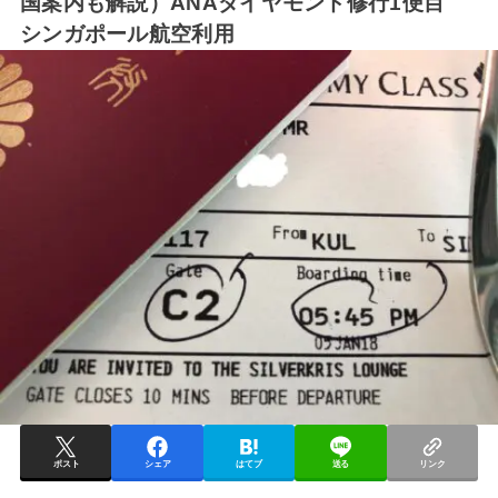
国案内も解説）ANAダイヤモンド修行1便目
シンガポール航空利用
ポスト
シェア
はてブ
送る
リンク