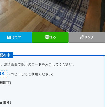
はてブ
送る
リンク
ン配布中
です。決済画面で以下のコードを入力してください。
OK
（コピーしてご利用ください）
で利用可）
1回限り）