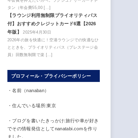
年会費を抑えたい方へ。ラグジュアリーカードチ
タン（年会費55,00 […]
【ラウンジ利用無制限プライオリティパス
付】おすすめクレジットカード6選【2026
年版】
2025年4月30日
2026年の旅を快適に！空港ラウンジでの快適なひ
とときを、プライオリティパス（プレステージ会
員）回数無制限で楽 […]
プロフィール・プライバシーポリシー
・名前（nanaban）
・住んでいる場所:東京
・ブログを書いたきっかけ:旅行や車が好き
でその情報発信としてnanatabi.comを作り
ました。