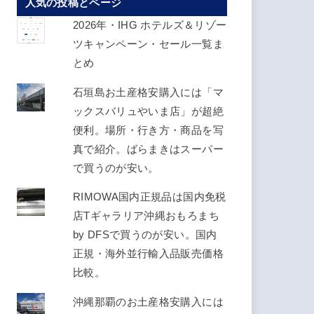
人気の投稿とページ
ス
を
2026年・IHG ホテルズ＆リゾー
入
ツキャンペーン・セール一覧ま
力
とめ
し
石垣島お土産格安購入には「マ
て
ックスバリュやいま店」が超絶
く
便利。場所・行き方・商品を写
だ
真で紹介。ばらまきはスーパー
さ
で買うのが安い。
い
RIMOWA国内正規品は国内免税
店Tギャラリア沖縄おもろまち
by DFSで買うのが安い。国内
正規・海外並行輸入品販売価格
比較。
沖縄那覇のお土産格安購入には